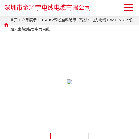
深圳市金环宇电线电缆有限公司
首页
>
产品展示
>
0.6/1KV铜芯塑料绝缘（铠装）电力电缆
>
WDZA-YJY低
烟无卤阻燃a类电力电缆