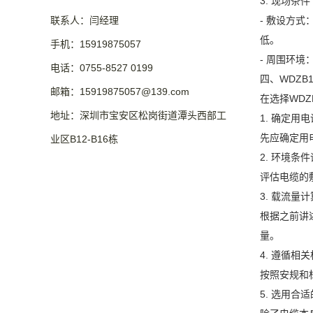
3. 现场条件
联系人：闫经理
- 敷设方
低。
手机：15919875057
- 周围环
电话：0755-8527 0199
四、WDZB
邮箱：15919875057@139.com
在选择WDZ
地址：深圳市宝安区松岗街道潭头西部工
1. 确定用
先应确定用
业区B12-B16栋
2. 环境条
评估电缆的
3. 载流量计
根据之前讲
量。
4. 遵循相
按照安规和
5. 选用合