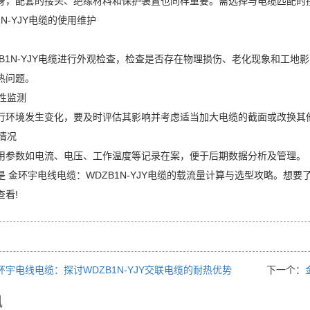
身，配套的接头、绝缘材料和保护装置也同样重要。需选择与电缆匹配的
1N-YJY电缆的使用维护
ZB1N-YJY电缆进行外观检查，检查是否存在物理损伤、老化现象和工
热问题。
应性监测
行环境发生变化，要及时评估其影响并考虑适当加大电缆的截面或改换其
用情况
用参数如电流、电压、工作温度等记录在案，便于后期数据分析及管理。
是 金环宇电线电缆：WDZB1N-YJY电缆的载流量计算与选型攻略。
查看!
环宇电线电缆：探讨WDZB1N-YJY交联电缆的耐热优势
下一个：
讯