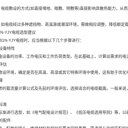
式：电缆敷设的方式(如直接埋地、暗敷、明敷等)直接影响其散热能力，
境：如电缆经过多种遮挡物、高温源或潮湿环境，需做相应调整，降低额定
1N-YJY电缆选型建议
B1N-YJY电缆时，应当根据以下几个步骤进行：
电设备特性
电设备的功率、工作电压和工作负荷类型。在此基础上，计算出需求的电
件评估
敷设环境，确定是否在高温、高湿或其它特殊环境中使用，这有助于优化
算
述的载流量计算公式及先前的环境评估，选择适合的电缆截面。一般来说
关标准
标准进行选型，如《电气配电设计规范》、《低压电缆选用导则》等，以
适的配件