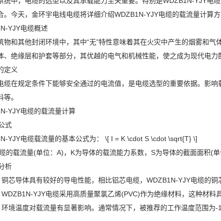
系统中，电缆的选型以及其承载能力至关重要。特别是WDZB1N-YJY
合。今天，金环宇电线电缆将详细介绍WDZB1N-YJY电缆的载流量计算
N-YJY电缆概述
筑物和其他封闭环境中，其中“无”特性意味着其在火灾中产生的烟雾和气
体、绝缘层和护套等部分，其优越的电气和机械性能，使之成为现代电力
的定义
电缆在规定条件下能够安全通过的电流值，是电缆选型的重要依据。影响
料等。
1N-YJY电缆的载流量计算
算公式
YJY电缆载流量的基本公式为： \[ I = K \cdot S \cdot \sqrt{T} \]
电缆的载流量(单位：A)，K为导体的载流能力系数，S为导体的截面面积(
素分析
料：铜芯导体具有较好的导电性能，相比铝芯电缆，WDZB1N-YJY电缆的
：WDZB1N-YJY电缆采用高质量聚氯乙烯(PVC)作为绝缘材料，这种
响：环境温度对载流量有显著影响。通常情况下，被推荐的工作温度范围为-1