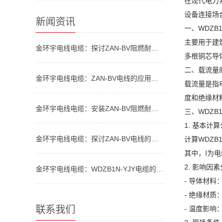
在现代电力
设备连接场
新闻资讯
一、WDZB1
主要用于建
金环宇电线电缆：探讨ZAN-BV阻燃耐火电线的介绍、特点
多根铜芯导
二、载流量
金环宇电线电缆：ZAN-BV电线的应用领域
载流量是指
度和绝缘材
金环宇电线电缆：安装ZAN-BV阻燃耐火电线的规范与技巧全解析
三、WDZB
1. 基本计
金环宇电线电缆：探讨ZAN-BV电线的优势
计算WDZB1N-
其中，I为
2. 影响因
金环宇电线电缆：WDZB1N-YJY电缆的应用领域
- 导体材
- 绝缘材质
联系我们
- 温度影