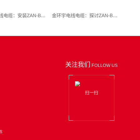
金环宇电线电缆：安装ZAN-BV阻燃耐火电线的规范与技巧全解析
金环宇电线电缆：探讨ZAN-BV电线的优势
关注我们
FOLLOW US
扫一扫
栋