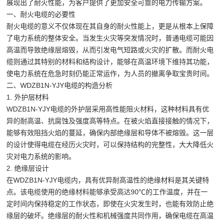
展现出了耐火性能，为客户提供了更加安全可靠的电力传输方案。
一、耐火电缆的必要性
耐火电缆的意义不仅体现在其自身的耐火性能上，更是从根本上保障
了电力系统的整体安全。当发生火灾等突发情况时，普通电缆可能因
高温而导致绝缘层熔毁，从而引发电气短路或火灾的扩散。而耐火电
缆则通过其特别的材料和结构设计，能够在高温环境下维持其功能，
使电力系统在危急时刻仍能正常运作，为人员的撤离争取宝贵时间。
二、WDZB1N-YJY电缆的构造分析
1. 外护层材料
WDZB1N-YJY电缆的外护层采用高性能阻火材料，这种材料具有优
异的耐高温、抗腐蚀及强度高等特点。在被火焰直接接触的情况下，
能够有效阻挡火焰的蔓延，确保内部绝缘层和导体不被熔毁。这一层
的设计使得电缆在经历火灾时，可以保持结构的完整性，大大降低火
灾对电力系统的影响。
2. 绝缘层设计
在WDZB1N-YJY电缆内，具有优异耐高温性的绝缘材料是其关键特
点。该电缆使用的绝缘材料能够承受高达90℃的工作温度，并在一
定时间内保持稳定的工作状态，即使在火灾发生时，也能有效防止绝
缘层的破坏。绝缘层的耐火性和机械强度共同作用，确保电缆在高温