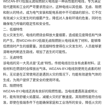
WDZAN-BYJ低烟无卤阻燃耐火电线是一种高性能的电线，专为满足
现代建筑和工业的严苛要求而设计。这种电线以其低烟、无卤、阻燃
和耐火的特点，成为电气安装和配电系统中不可或缺的部分。它不仅
有效减少火灾发生时的烟雾产生，降低对人身和环境的危害，同时也
确保电力传输的稳定性和安全性。
二、低烟特性
在火灾发生时，电线的燃烧会释放大量烟雾，造成能见度降低和气体
的产生。而WDZAN-BYJ低烟无卤阻燃耐火电线采用了材料，能够降
低燃烧时产生的烟雾量。其低烟特性使得在火灾发生时，人员能够更
清晰地判断逃生路线，增加了逃生的可能性。
三、无卤特性
该电线的另一大亮点是“无卤”特性。传统电线往往含有卤素材料，这
些材料在燃烧时会释放出气体。WDZAN-BYJ电线则使用无卤素的材
料，无论是在正常使用还是遇到火灾的情况下，均能有效避免气体的
生成，为用户提供了更安全的使用环境。
四、阻燃特性
WDZAN-BYJ电线还具有良好的阻燃性能。当电线遭遇高温或明火
时，能有效舒缓火焰蔓延，减缓火灾的扩散速度。其阻燃性能符合标
准，即使在极端条件下也能确保家庭和工业场所的安全，降低火灾的